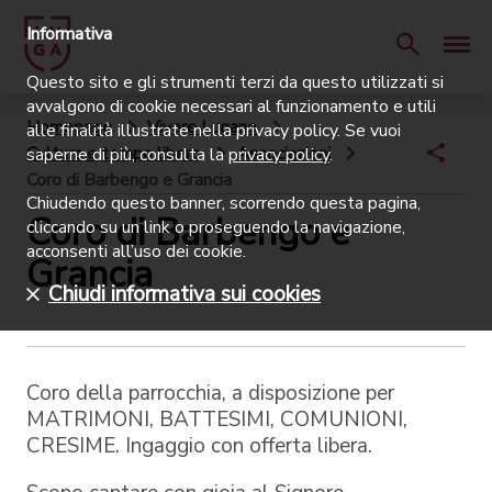
Informativa
Questo sito e gli strumenti terzi da questo utilizzati si
avvalgono di cookie necessari al funzionamento e utili
Homepage
Vivere Lugano
alle finalità illustrate nella privacy policy. Se vuoi
Cultura e tempo libero
Associazioni
saperne di più, consulta la
privacy policy
.
Coro di Barbengo e Grancia
Chiudendo questo banner, scorrendo questa pagina,
Coro di Barbengo e
cliccando su un link o proseguendo la navigazione,
acconsenti all’uso dei cookie.
Grancia
Chiudi informativa sui cookies
Coro della parrocchia, a disposizione per
MATRIMONI, BATTESIMI, COMUNIONI,
CRESIME. Ingaggio con offerta libera.