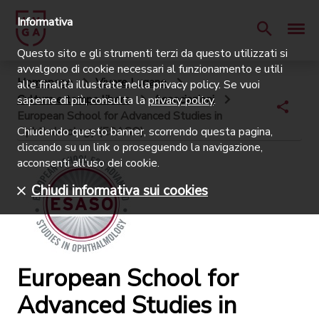
Informativa
Questo sito e gli strumenti terzi da questo utilizzati si
avvalgono di cookie necessari al funzionamento e utili
Homepage
Vivere Lugano
alle finalità illustrate nella privacy policy. Se vuoi
Cultura e tempo libero
Associazioni
saperne di più, consulta la
privacy policy
.
European School for Advanced Studies in
Ophthalmology (ESASO)
Chiudendo questo banner, scorrendo questa pagina,
cliccando su un link o proseguendo la navigazione,
acconsenti all’uso dei cookie.
Chiudi informativa sui cookies
European School for
Advanced Studies in