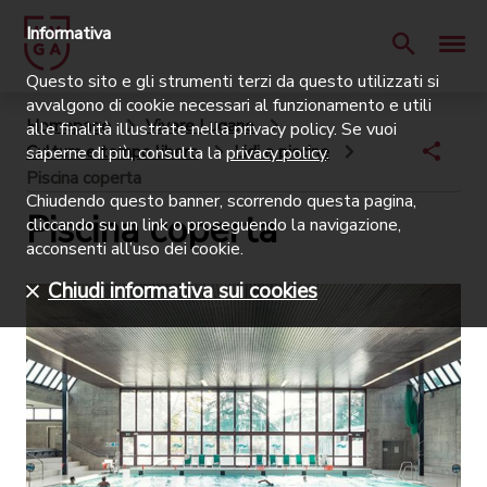
Informativa
Questo sito e gli strumenti terzi da questo utilizzati si
avvalgono di cookie necessari al funzionamento e utili
Homepage
Vivere Lugano
alle finalità illustrate nella privacy policy. Se vuoi
Cultura e tempo libero
Lidi e piscine
saperne di più, consulta la
privacy policy
.
Piscina coperta
Chiudendo questo banner, scorrendo questa pagina,
Piscina coperta
cliccando su un link o proseguendo la navigazione,
acconsenti all’uso dei cookie.
Chiudi informativa sui cookies