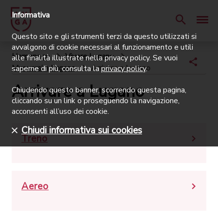
Informativa
Questo sito e gli strumenti terzi da questo utilizzati si
avvalgono di cookie necessari al funzionamento e utili
Homepage
Vivere Lugano
alle finalità illustrate nella privacy policy. Se vuoi
Muoversi a Lugano
Arrivare a Lugano
saperne di più, consulta la
privacy policy
.
Arrivare a Lugano
Chiudendo questo banner, scorrendo questa pagina,
cliccando su un link o proseguendo la navigazione,
acconsenti all’uso dei cookie.
Chiudi informativa sui cookies
Treno
Aereo