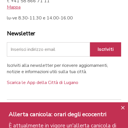
t. +41 58 866 71 11
Mappa
lu-ve 8.30-11.30 e 14.00-16.00
Newsletter
Iscriviti
Iscriviti alla newsletter per ricevere aggiornamenti,
notizie e informazioni utili sulla tua città.
Scarica le App della Città di Lugano
Allerta canicola: orari degli ecocentri
Contatti
Link
Note legali
Privacy Policy
Label e riconoscimenti
Credits
È attualmente in vigore un'allerta canicola di