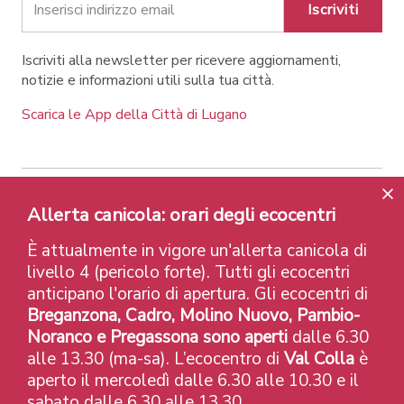
Iscriviti
Iscriviti alla newsletter per ricevere aggiornamenti,
notizie e informazioni utili sulla tua città.
Scarica le App della Città di Lugano
Contatti
Link
Note legali
Privacy Policy
Allerta canicola: orari degli ecocentri
Label e riconoscimenti
Credits
È attualmente in vigore un'allerta canicola di
© 2026 Città di Lugano
livello 4 (pericolo forte). Tutti gli ecocentri
anticipano l'orario di apertura. Gli ecocentri di
Breganzona, Cadro, Molino Nuovo, Pambio-
Noranco e Pregassona sono aperti
dalle 6.30
alle 13.30 (ma-sa). L’ecocentro di
Val Colla
è
aperto il mercoledì dalle 6.30 alle 10.30 e il
sabato dalle 6.30 alle 13.30.