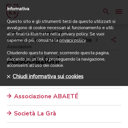
Informativa
Questo sito e gli strumenti terzi da questo utilizzati si
avvalgono di cookie necessari al funzionamento e utili
Homepage
La mia Città
alle finalità illustrate nella privacy policy. Se vuoi
Identità e storia
Quartieri
Carabbia
saperne di più, consulta la
privacy policy
.
Associazioni
Chiudendo questo banner, scorrendo questa pagina,
Associazioni
cliccando su un link o proseguendo la navigazione,
acconsenti all’uso dei cookie.
Chiudi informativa sui cookies
Associazione ABAETÉ
Società La Grà