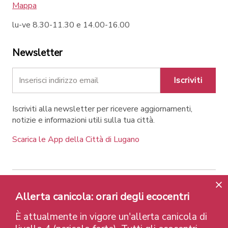
Mappa
lu-ve 8.30-11.30 e 14.00-16.00
Newsletter
Iscriviti
Iscriviti alla newsletter per ricevere aggiornamenti,
notizie e informazioni utili sulla tua città.
Scarica le App della Città di Lugano
Contatti
Link
Note legali
Privacy Policy
Allerta canicola: orari degli ecocentri
Label e riconoscimenti
Credits
È attualmente in vigore un'allerta canicola di
© 2026 Città di Lugano