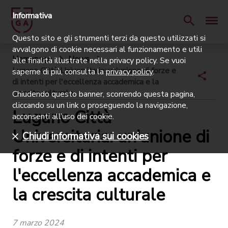
Informativa
Questo sito e gli strumenti terzi da questo utilizzati si
avvalgono di cookie necessari al funzionamento e utili
Homepage
News
alle finalità illustrate nella privacy policy. Se vuoi
Lugano Città Universitaria: un'unione di forze e
saperne di più, consulta la
privacy policy
.
di intenti per l'eccellenza accademica e la
crescita culturale
Chiudendo questo banner, scorrendo questa pagina,
cliccando su un link o proseguendo la navigazione,
Lugano Città
acconsenti all’uso dei cookie.
Universitaria: un'unione di
Chiudi informativa sui cookies
forze e di intenti per
l'eccellenza accademica e
la crescita culturale
7 marzo 2024