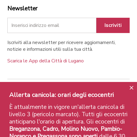
Newsletter
Iscriviti
Iscriviti alla newsletter per ricevere aggiornamenti,
notizie e informazioni utili sulla tua città.
Scarica le App della Città di Lugano
Contatti
Link
Note legali
Privacy Policy
Allerta canicola: orari degli ecocentri
Label e riconoscimenti
Credits
È attualmente in vigore un'allerta canicola di
© 2026 Città di Lugano
livello 3 (pericolo marcato). Tutti gli ecocentri
anticipano l'orario di apertura. Gli ecocentri di
Breganzona, Cadro, Molino Nuovo, Pambio-
Noranco e Pregassona sono aperti
dalle 6.30