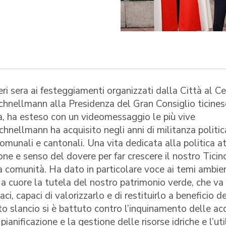
ri sera ai festeggiamenti organizzati dalla Città al C
chnellmann alla Presidenza del Gran Consiglio ticinese
à, ha esteso con un videomessaggio le più vive
chnellmann ha acquisito negli anni di militanza politic
munali e cantonali. Una vita dedicata alla politica at
ne e senso del dovere per far crescere il nostro Ticin
a comunità. Ha dato in particolare voce ai temi ambien
 a cuore la tutela del nostro patrimonio verde, che va
i, capaci di valorizzarlo e di restituirlo a beneficio d
 slancio si è battuto contro l’inquinamento delle ac
ianificazione e la gestione delle risorse idriche e l’uti