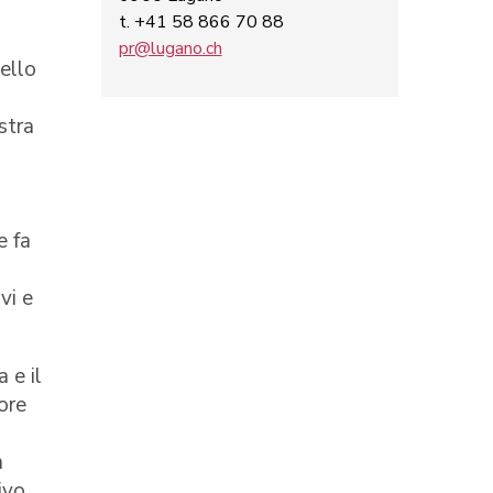
t. +41 58 866 70 88
pr@lugano.ch
ello
stra
e fa
vi e
 e il
ore
a
ivo