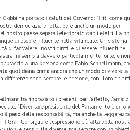
 Gobbi ha portato i saluti del Governo: “I riti come qu
nostra democrazia diretta, ed è anche un modo per
el nostro paese separa l’elettorato dagli eletti. La no
unque di essere influente nella vita reale. Un sistema
 di far valere i nostri diritti e di essere influenti nel
asera mi sembra davvero particolarmente forte, e non
l’abbraccio a una persona come Fabio Schnellmann, ch
vita quotidiana prima ancora che un modo di vivere la
 la differenza sono sempre le persone, con i loro obietti
lmann ha ringraziato i presenti per l’affetto, l’amicizia
eciale: ”Diventare presidente del Parlamento è un on
il peso della responsabilità, ma anche la leggerezza
. Il Gran Consiglio è l’espressione più alta della nostr
 visioni e sensibilità diverse, ma sempre con un obiett