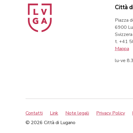
Città d
Piazza d
6900 Lu
Svizzera
t. +41 
Mappa
lu-ve 8
Contatti
Link
Note legali
Privacy Policy
© 2026 Città di Lugano