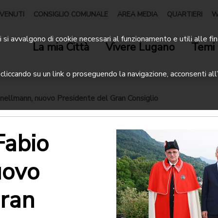
VENUTI
CONSIGLIO COMUNALE
AREA MEDIA
QUARTIERI
W
 si avvalgono di cookie necessari al funzionamento e utili alle fin
La mia Città
Vivere Lugano
Temi 
liccando su un link o proseguendo la navigazione, acconsenti all’
nellmann, nuovo Presidente del Gran Consiglio
Fabio
uovo
Gran