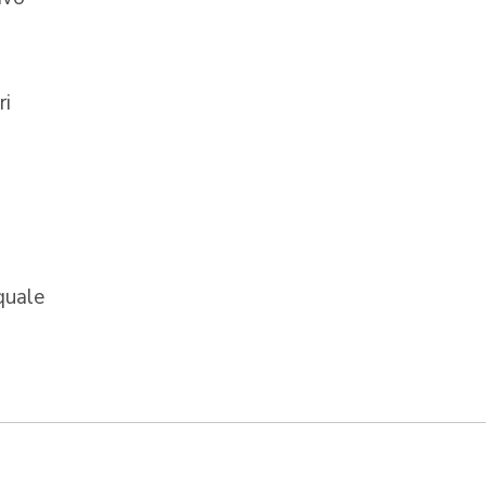
ri
 quale