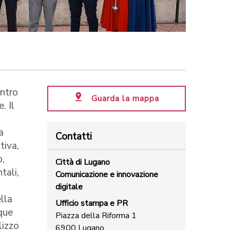
entro
Guarda la mappa
. Il
a
Contatti
tiva,
o,
Città di Lugano
tali,
Comunicazione e innovazione
digitale
ella
Ufficio stampa e PR
que
Piazza della Riforma 1
lizzo
6900 Lugano