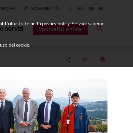
EBCAM
ACCESSIBILITÀ
IT
EN
DE
FR
alità illustrate nella privacy policy. Se vuoi saperne
e servizi
Sportello online
uso dei cookie.