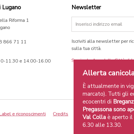
i Lugano
Newsletter
ella Riforma 1
gano
Iscriviti alla newsletter per ri
58 866 71 11
sulla tua città.
Scarica le App della Città di 
.30-11.30 e 14.00-16.00
Allerta canicola
È attualmente in vigo
marcato). Tutti gli ec
ecocentri di
Breganz
Pregassona sono ape
Label e riconoscimenti
Credits
Val Colla
è aperto il
6.30 alle 13.30.