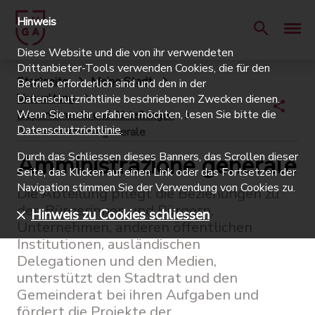
Hinweis
Diese Website und die von ihr verwendeten
Drittanbieter-Tools verwenden Cookies, die für den
Startseite
Meine Stadt
Betrieb erforderlich sind und den in der
Verwaltung
Datenschutzrichtlinie beschriebenen Zwecken dienen.
Wenn Sie mehr erfahren möchten, lesen Sie bitte die
Departements und Abteilungen
Datenschutzrichtlinie
.
Amministrazione generale
Durch das Schliessen dieses Banners, das Scrollen dieser
Amministrazione generale
Seite, das Klicken auf einen Link oder das Fortsetzen der
Navigation stimmen Sie der Verwendung von Cookies zu.
Die Abteilung pflegt die Beziehungen zu
den Bürgerinnen und Bürgern,
Hinweis zu Cookies schliessen
Unternehmen, anderen öffentlichen
Institutionen, ausländischen
Delegationen und den Medien,
unterstützt den Stadtrat und den
Gemeinderat bei ihren Aufgaben und
fördert die Projekte der