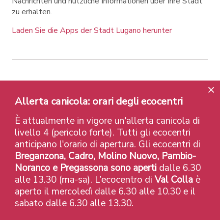
Nachrichten und nützliche Informationen über Ihre Stadt
zu erhalten.
Laden Sie die Apps der Stadt Lugano herunter
Contatti
Links
Rechtlicher Hinweis
Datenschutzrichtlinie
Labels und Auszeichnungen
Allerta canicola: orari degli ecocentri
Credits
È attualmente in vigore un'allerta canicola di
© 2026 Città di Lugano
livello 4 (pericolo forte). Tutti gli ecocentri
anticipano l'orario di apertura. Gli ecocentri di
Breganzona, Cadro, Molino Nuovo, Pambio-
Noranco e Pregassona sono aperti
dalle 6.30
alle 13.30 (ma-sa). L’ecocentro di
Val Colla
è
aperto il mercoledì dalle 6.30 alle 10.30 e il
sabato dalle 6.30 alle 13.30.