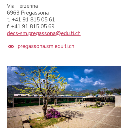
Via Terzerina
6963 Pregassona
t. +41 91 815 05 61
f. +41 91 815 05 69
decs-sm.pregassona@edu.ti.ch
pregassona.sm.edu.ti.ch