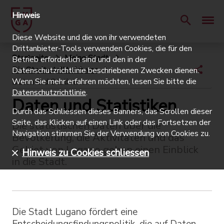
Hinweis
Diese Website und die von ihr verwendeten
Drittanbieter-Tools verwenden Cookies, die für den
Startseite
Meine Stadt
Betrieb erforderlich sind und den in der
Die Stadt stellt sich vor
Datenschutzrichtlinie beschriebenen Zwecken dienen.
Wenn Sie mehr erfahren möchten, lesen Sie bitte die
Daten und Statistiken
Datenschutzrichtlinie
.
Daten und Statistiken
Durch das Schliessen dieses Banners, das Scrollen dieser
Seite, das Klicken auf einen Link oder das Fortsetzen der
Die statistischen Daten über die
Navigation stimmen Sie der Verwendung von Cookies zu.
Bevölkerung, die Aktivitäten und das
Gebiet von Lugano geben einen Einblick
Hinweis zu Cookies schliessen
in die Stadt.
Die Stadt Lugano fördert eine