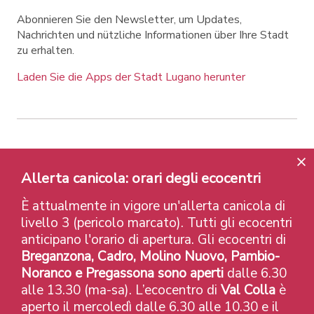
Abonnieren Sie den Newsletter, um Updates,
Nachrichten und nützliche Informationen über Ihre Stadt
zu erhalten.
Laden Sie die Apps der Stadt Lugano herunter
Contatti
Links
Rechtlicher Hinweis
Datenschutzrichtlinie
Labels und Auszeichnungen
Allerta canicola: orari degli ecocentri
Credits
È attualmente in vigore un'allerta canicola di
© 2026 Città di Lugano
livello 3 (pericolo marcato). Tutti gli ecocentri
anticipano l'orario di apertura. Gli ecocentri di
Breganzona, Cadro, Molino Nuovo, Pambio-
Noranco e Pregassona sono aperti
dalle 6.30
alle 13.30 (ma-sa). L’ecocentro di
Val Colla
è
aperto il mercoledì dalle 6.30 alle 10.30 e il