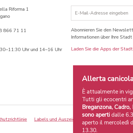
ella Riforma 1
gano
Abonnieren Sie den Newslette
58 866 71 11
Informationen über Ihre Stadt 
Laden Sie die Apps der Stadt
:30–11:30 Uhr und 14–16 Uhr
Allerta canicola
È attualmente in vigo
Tutti gli ecocentri an
Breganzona, Cadro,
sono aperti
dalle 6.3
utzrichtlinie
Labels und Auszeichnungen
Credits
aperto il mercoledì d
13.30.