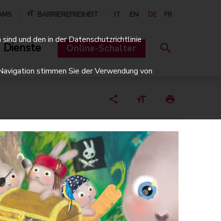
AMS
BARRIEREFREIHEIT
IT
EN
DE
FR
sind und den in der Datenschutzrichtlinie
 Dienste
Online-Schalter
er Navigation stimmen Sie der Verwendung von