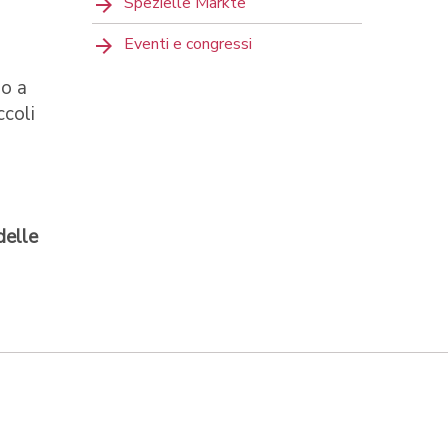
Spezielle Märkte
Eventi e congressi
so a
ccoli
delle