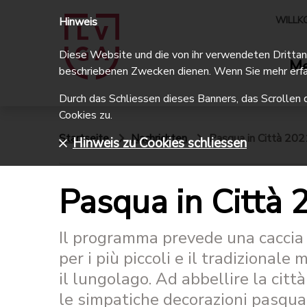
WILLK
Hinweis
Diese Website und die von ihr verwendeten Drittanbi
Me
beschriebenen Zwecken dienen. Wenn Sie mehr erfa
Durch das Schliessen dieses Banners, das Scrollen 
Cookies zu.
Startseite
Nachrichten
Pasqua in Città 202
Hinweis zu Cookies schliessen
Pasqua in Città
Il programma prevede una caccia
per i più piccoli e il tradizional
il lungolago. Ad abbellire la ci
le simpatiche decorazioni pasqual