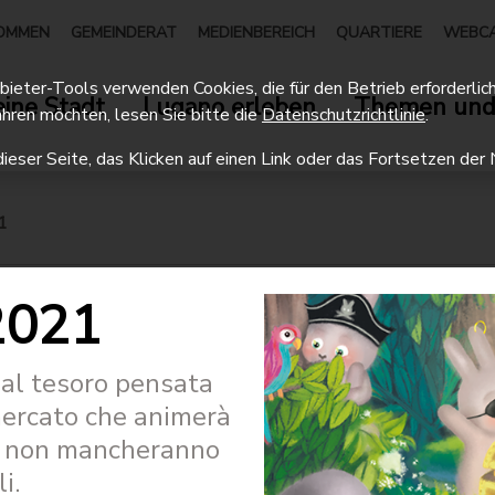
OMMEN
GEMEINDERAT
MEDIENBEREICH
QUARTIERE
WEBC
eter-Tools verwenden Cookies, die für den Betrieb erforderlich 
ine Stadt
Lugano erleben
Themen und
hren möchten, lesen Sie bitte die
Datenschutzrichtlinie
.
dieser Seite, das Klicken auf einen Link oder das Fortsetzen d
1
 2021
 al tesoro pensata
e mercato che animerà
ttà non mancheranno
i.