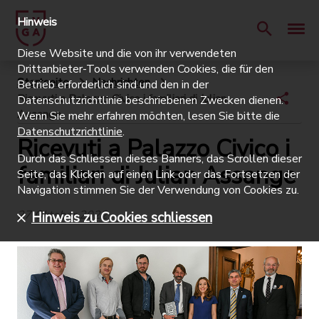
Hinweis
Diese Website und die von ihr verwendeten
Drittanbieter-Tools verwenden Cookies, die für den
Startseite
Nachrichten
Betrieb erforderlich sind und den in der
Ricevuti a Palazzo Civico i familiari di Julian
Datenschutzrichtlinie beschriebenen Zwecken dienen.
Assange
Wenn Sie mehr erfahren möchten, lesen Sie bitte die
Datenschutzrichtlinie
.
Ricevuti a Palazzo Civico i
Durch das Schliessen dieses Banners, das Scrollen dieser
familiari di Julian Assange
Seite, das Klicken auf einen Link oder das Fortsetzen der
Navigation stimmen Sie der Verwendung von Cookies zu.
27 Oktober 2022
Hinweis zu Cookies schliessen