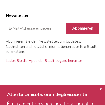
Newsletter
Abonnieren
Abonnieren Sie den Newsletter, um Updates,
Nachrichten und nützliche Informationen über Ihre Stadt
zu erhalten.
Laden Sie die Apps der Stadt Lugano herunter
Contatti
Links
Rechtlicher Hinweis
Datenschutzrichtlinie
Labels und Auszeichnungen
Allerta canicola: orari degli ecocentri
Credits
È attualmente in vigore un'allerta canicola di