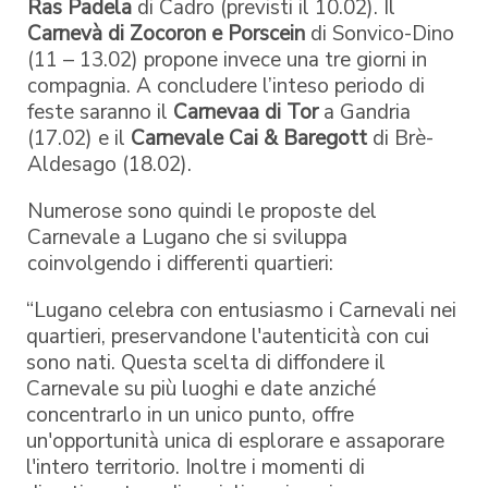
Ras Padela
di Cadro (previsti il 10.02). Il
Carnevà di Zocoron e Porscein
di Sonvico-Dino
(11 – 13.02) propone invece una tre giorni in
compagnia. A concludere l’inteso periodo di
feste saranno il
Carnevaa di Tor
a Gandria
(17.02) e il
Carnevale Cai & Baregott
di Brè-
Aldesago (18.02).
Numerose sono quindi le proposte del
Carnevale a Lugano che si sviluppa
coinvolgendo i differenti quartieri:
“Lugano celebra con entusiasmo i Carnevali nei
quartieri, preservandone l'autenticità con cui
sono nati. Questa scelta di diffondere il
Carnevale su più luoghi e date anziché
concentrarlo in un unico punto, offre
un'opportunità unica di esplorare e assaporare
l'intero territorio. Inoltre i momenti di