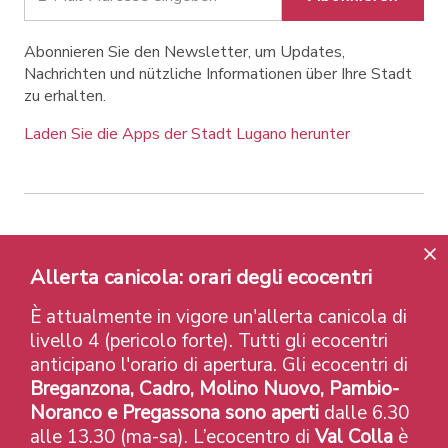
Abonnieren Sie den Newsletter, um Updates,
Nachrichten und nützliche Informationen über Ihre Stadt
zu erhalten.
Laden Sie die Apps der Stadt Lugano herunter
Contatti
Links
Rechtlicher Hinweis
Datenschutzrichtlinie
Labels und Auszeichnungen
Allerta canicola: orari degli ecocentri
Credits
È attualmente in vigore un'allerta canicola di
© 2026 Città di Lugano
livello 4 (pericolo forte). Tutti gli ecocentri
anticipano l'orario di apertura. Gli ecocentri di
Breganzona, Cadro, Molino Nuovo, Pambio-
Noranco e Pregassona sono aperti
dalle 6.30
alle 13.30 (ma-sa). L’ecocentro di
Val Colla
è