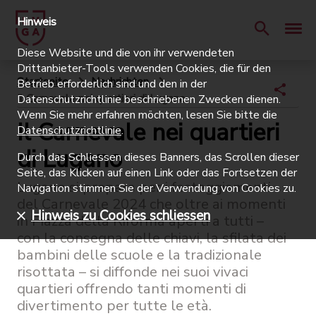
Hinweis
Diese Website und die von ihr verwendeten
Drittanbieter-Tools verwenden Cookies, die für den
Startseite
Nachrichten
Betrieb erforderlich sind und den in der
Il Carnevale nei quartieri di Lugano
Datenschutzrichtlinie beschriebenen Zwecken dienen.
Wenn Sie mehr erfahren möchten, lesen Sie bitte die
Il Carnevale nei quartieri
Datenschutzrichtlinie
.
di Lugano
Durch das Schliessen dieses Banners, das Scrollen dieser
Seite, das Klicken auf einen Link oder das Fortsetzen der
Lugano si prepara per i festeggiamenti
Navigation stimmen Sie der Verwendung von Cookies zu.
del Carnevale 2024 che oltre ai momenti
Hinweis zu Cookies schliessen
in Piazza della Riforma aperti a tutti –
con la consegna delle chiavi, la sfilata dei
bambini delle scuole e la tradizionale
risottata – si diffonde nei suoi vivaci
quartieri offrendo tanti momenti di
divertimento per tutte le età.