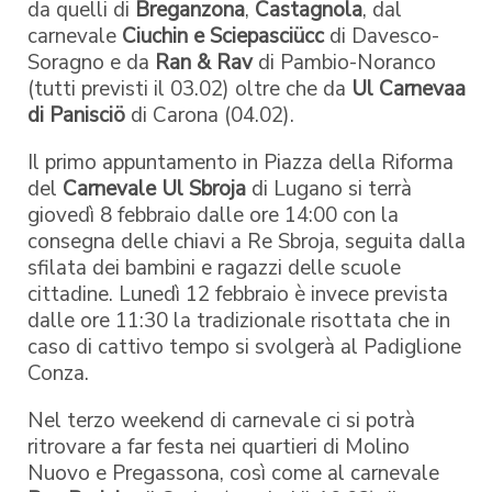
da quelli di
Breganzona
,
Castagnola
, dal
carnevale
Ciuchin e Sciepasciücc
di Davesco-
Soragno e da
Ran & Rav
di Pambio-Noranco
(tutti previsti il 03.02) oltre che da
Ul Carnevaa
di Panisciö
di Carona (04.02).
Il primo appuntamento in Piazza della Riforma
del
Carnevale Ul Sbroja
di Lugano si terrà
giovedì 8 febbraio dalle ore 14:00 con la
consegna delle chiavi a Re Sbroja, seguita dalla
sfilata dei bambini e ragazzi delle scuole
cittadine. Lunedì 12 febbraio è invece prevista
dalle ore 11:30 la tradizionale risottata che in
caso di cattivo tempo si svolgerà al Padiglione
Conza.
Nel terzo weekend di carnevale ci si potrà
ritrovare a far festa nei quartieri di Molino
Nuovo e Pregassona, così come al carnevale