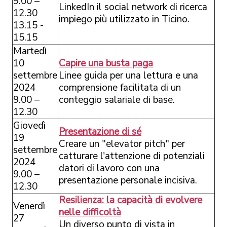
9.00 –
LinkedIn il social network di ricerca
12.30
impiego più utilizzato in Ticino.
13.15 -
15.15
Martedì
10
Capire una busta paga
settembre
Linee guida per una lettura e una
2024
comprensione facilitata di un
9.00 –
conteggio salariale di base.
12.30
Giovedì
Presentazione di sé
19
Creare un "elevator pitch" per
settembre
catturare l'attenzione di potenziali
2024
datori di lavoro con una
9.00 –
presentazione personale incisiva.
12.30
Resilienza: la capacità di evolvere
Venerdì
nelle difficoltà
27
Un diverso punto di vista in