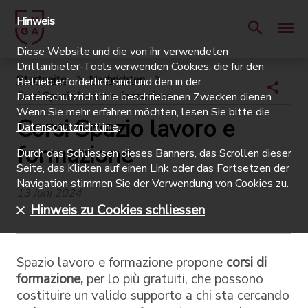
Hinweis
Diese Website und die von ihr verwendeten
Drittanbieter-Tools verwenden Cookies, die für den
Startseite
Nachrichten
Betrieb erforderlich sind und den in der
Corsi Spazio lavoro e formazione
Datenschutzrichtlinie beschriebenen Zwecken dienen.
Wenn Sie mehr erfahren möchten, lesen Sie bitte die
Corsi Spazio lavoro e
Datenschutzrichtlinie
.
formazione
Durch das Schliessen dieses Banners, das Scrollen dieser
Seite, das Klicken auf einen Link oder das Fortsetzen der
Navigation stimmen Sie der Verwendung von Cookies zu.
13 Juni 2024
Hinweis zu Cookies schliessen
Spazio lavoro e formazione propone
corsi di
formazione,
per lo più gratuiti, che possono
costituire un valido supporto a chi sta cercando