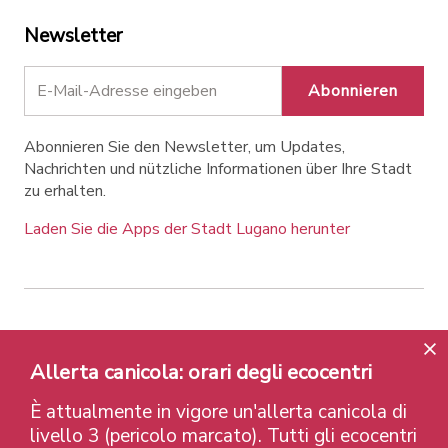
Newsletter
Abonnieren
Abonnieren Sie den Newsletter, um Updates,
Nachrichten und nützliche Informationen über Ihre Stadt
zu erhalten.
Laden Sie die Apps der Stadt Lugano herunter
Contatti
Links
Rechtlicher Hinweis
Datenschutzrichtlinie
Labels und Auszeichnungen
Allerta canicola: orari degli ecocentri
Credits
È attualmente in vigore un'allerta canicola di
© 2026 Città di Lugano
livello 3 (pericolo marcato). Tutti gli ecocentri