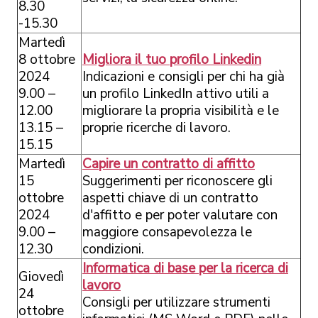
8.30
-15.30
Martedì
8 ottobre
Migliora il tuo profilo Linkedin
2024
Indicazioni e consigli per chi ha già
9.00 –
un profilo LinkedIn attivo utili a
12.00
migliorare la propria visibilità e le
13.15 –
proprie ricerche di lavoro.
15.15
Martedì
Capire un contratto di affitto
15
Suggerimenti per riconoscere gli
ottobre
aspetti chiave di un contratto
2024
d'affitto e per poter valutare con
9.00 –
maggiore consapevolezza le
12.30
condizioni.
Informatica di base per la ricerca di
Giovedì
lavoro
24
Consigli per utilizzare strumenti
ottobre