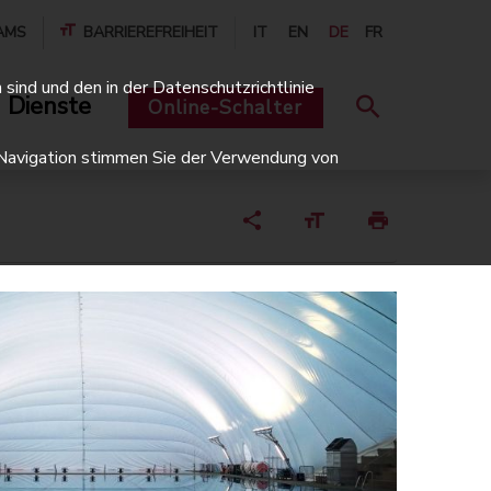
AMS
BARRIEREFREIHEIT
IT
EN
DE
FR
sind und den in der Datenschutzrichtlinie
 Dienste
Online-Schalter
er Navigation stimmen Sie der Verwendung von