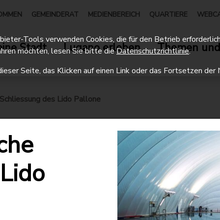
OMMEN
GEMEINDERAT
MEDIENBEREICH
QUARTIERE
WEBC
eter-Tools verwenden Cookies, die für den Betrieb erforderlich 
ine Stadt
Lugano erleben
Themen und
hren möchten, lesen Sie bitte die
Datenschutzrichtlinie
.
dieser Seite, das Klicken auf einen Link oder das Fortsetzen d
Schliessung des Lido Pallone
che
 Lido