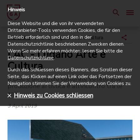
Hinweis
Diese Website und die von ihr verwendeten
Drittanbieter-Tools verwenden Cookies, die für den
Betrieb erforderlich sind und den in der
Startseite
LAC - Lugano Arte e Cultura
Datenschutzrichtlinie beschriebenen Zwecken dienen.
LAC - Lugano Arte e
Wenn Sie mehr erfahren möchten, lesen Sie bitte die
Datenschutzrichtlinie
.
Cultura
Durch das Schliessen dieses Banners, das Scrollen dieser
Seite, das Klicken auf einen Link oder das Fortsetzen der
Il LAC è un centro culturale votato alla
Navigation stimmen Sie der Verwendung von Cookies zu.
produzione artistica e all’incontro tra le
arti
Hinweis zu Cookies schliessen
3 April 2019