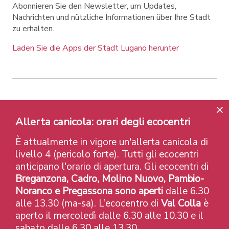
Abonnieren Sie den Newsletter, um Updates,
Nachrichten und nützliche Informationen über Ihre Stadt
zu erhalten.
Laden Sie die Apps der Stadt Lugano herunter
Contatti
Links
Rechtlicher Hinweis
Datenschutzrichtlinie
Labels und Auszeichnungen
Allerta canicola: orari degli ecocentri
Credits
È attualmente in vigore un'allerta canicola di
© 2026 Città di Lugano
livello 4 (pericolo forte). Tutti gli ecocentri
anticipano l'orario di apertura. Gli ecocentri di
Breganzona, Cadro, Molino Nuovo, Pambio-
Noranco e Pregassona sono aperti
dalle 6.30
alle 13.30 (ma-sa). L’ecocentro di
Val Colla
è
aperto il mercoledì dalle 6.30 alle 10.30 e il
sabato dalle 6.30 alle 13.30.