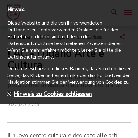
Hinweis
Diese Website und die von ihr verwendeten
Drittanbieter-Tools verwenden Cookies, die für den
Betrieb erforderlich sind und den in der
Startseite
LAC - Lugano Arte e Cultura
Datenschutzrichtlinie beschriebenen Zwecken dienen.
LAC - Lugano Arte e
Wenn Sie mehr erfahren möchten, lesen Sie bitte die
Datenschutzrichtlinie
.
Cultura
Durch das Schliessen dieses Banners, das Scrollen dieser
Seite, das Klicken auf einen Link oder das Fortsetzen der
Il LAC è un centro culturale votato alla
Navigation stimmen Sie der Verwendung von Cookies zu.
produzione artistica e all’incontro tra le
arti
Hinweis zu Cookies schliessen
10 April 2019
Il nuovo centro culturale dedicato alle arti