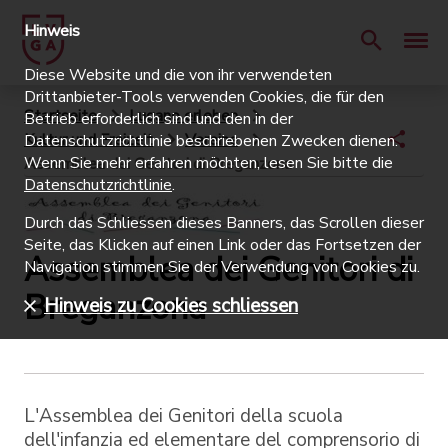
Hinweis
Diese Website und die von ihr verwendeten
Drittanbieter-Tools verwenden Cookies, die für den
Startseite
Lugano erleben
Betrieb erforderlich sind und den in der
Kultur und Freizeit
Vereine
Datenschutzrichtlinie beschriebenen Zwecken dienen.
Wenn Sie mehr erfahren möchten, lesen Sie bitte die
Assemblea dei Genitori di Breganzona
Datenschutzrichtlinie
.
Durch das Schliessen dieses Banners, das Scrollen dieser
Seite, das Klicken auf einen Link oder das Fortsetzen der
Assemblea dei Genitori di
Navigation stimmen Sie der Verwendung von Cookies zu.
Breganzona
Hinweis zu Cookies schliessen
L'Assemblea dei Genitori della scuola
dell'infanzia ed elementare del comprensorio di