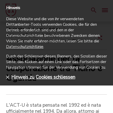
Hinweis
Diese Website und die von ihr verwendeten
Drittanbieter-Tools verwenden Cookies, die für den
Startseite
Lugano erleben
Betrieb erforderlich sind und den in der
Kultur und Freizeit
Vereine
Datenschutzrichtlinie beschriebenen Zwecken dienen.
Associazione per la cooperazione tra Ticino e
Wenn Sie mehr erfahren möchten, lesen Sie bitte die
Uganda
Datenschutzrichtlinie
.
Associazione per la
Durch das Schliessen dieses Banners, das Scrollen dieser
Seite, das Klicken auf einen Link oder das Fortsetzen der
cooperazione tra Ticino e
Navigation stimmen Sie der Verwendung von Cookies zu.
Uganda
Hinweis zu Cookies schliessen
L'ACT-U è stata pensata nel 1992 ed è nata
ufficialmente nel 1994. Da allora, attorno ai