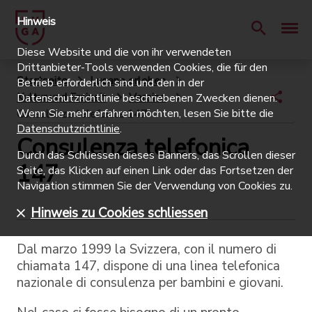
Hinweis
Diese Website und die von ihr verwendeten
Drittanbieter-Tools verwenden Cookies, die für den
Startseite
Lugano erleben
Betrieb erforderlich sind und den in der
Kultur und Freizeit
Vereine
Datenschutzrichtlinie beschriebenen Zwecken dienen.
Wenn Sie mehr erfahren möchten, lesen Sie bitte die
Consulenza telefonica 147
Datenschutzrichtlinie
.
Consulenza telefonica
Durch das Schliessen dieses Banners, das Scrollen dieser
147
Seite, das Klicken auf einen Link oder das Fortsetzen der
Navigation stimmen Sie der Verwendung von Cookies zu.
Hinweis zu Cookies schliessen
Dal marzo 1999 la Svizzera, con il numero di
chiamata 147, dispone di una linea telefonica
nazionale di consulenza per bambini e giovani.