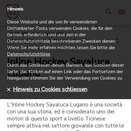
Hinweis
Diese Website und die von ihr verwendeten
Drittanbieter-Tools verwenden Cookies, die für den
Startseite
Lugano erleben
Betrieb erforderlich sind und den in der
Kultur und Freizeit
Vereine
Datenschutzrichtlinie beschriebenen Zwecken dienen.
Wenn Sie mehr erfahren möchten, lesen Sie bitte die
Inline Hockey Sayaluca Lugano
Datenschutzrichtlinie
.
Inline Hockey Sayaluca
Durch das Schliessen dieses Banners, das Scrollen dieser
Lugano
Seite, das Klicken auf einen Link oder das Fortsetzen der
Navigation stimmen Sie der Verwendung von Cookies zu.
Hinweis zu Cookies schliessen
L'Inline Hockey Sayaluca Lugano è una società
con una sua storia, ed è considerato uno dei
motori di questo sport a livello Ticinese
sempre attiva nel settore giovanile con tutte le