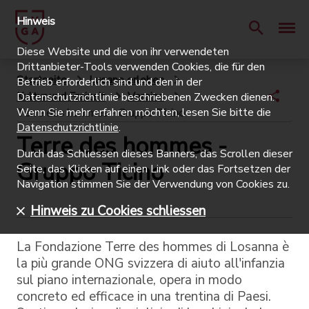
Hinweis
Diese Website und die von ihr verwendeten
Drittanbieter-Tools verwenden Cookies, die für den
Startseite
Lugano erleben
Betrieb erforderlich sind und den in der
Kultur und Freizeit
Vereine
Datenschutzrichtlinie beschriebenen Zwecken dienen.
Wenn Sie mehr erfahren möchten, lesen Sie bitte die
Terre des hommes - Gruppo Ticino
Datenschutzrichtlinie
.
Terre des hommes -
Durch das Schliessen dieses Banners, das Scrollen dieser
Gruppo Ticino
Seite, das Klicken auf einen Link oder das Fortsetzen der
Navigation stimmen Sie der Verwendung von Cookies zu.
Hinweis zu Cookies schliessen
La Fondazione Terre des hommes di Losanna è
la più grande ONG svizzera di aiuto all'infanzia
sul piano internazionale, opera in modo
concreto ed efficace in una trentina di Paesi.