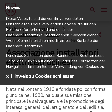
Hinweis
Diese Website und die von ihr verwendeten
Drittanbieter-Tools verwenden Cookies, die für den
Startseite
Lugano erleben
Betrieb erforderlich sind und den in der
Kultur und Freizeit
Vereine
Datenschutzrichtlinie beschriebenen Zwecken dienen.
Wenn Sie mehr erfahren möchten, lesen Sie bitte die
Associazione installatori elettricisti ticinesi
Datenschutzrichtlinie
.
Associazione installatori
Durch das Schliessen dieses Banners, das Scrollen dieser
elettricisti ticinesi
Seite, das Klicken auf einen Link oder das Fortsetzen der
Navigation stimmen Sie der Verwendung von Cookies zu.
Hinweis zu Cookies schliessen
Nata nel lontano 1910 e fondata poi con forma
giuridica nel 1930, ha quale sua missione
principale la salvaguardia e la promozione degli
interessi generali dell'artigianato e dell'edilizia,