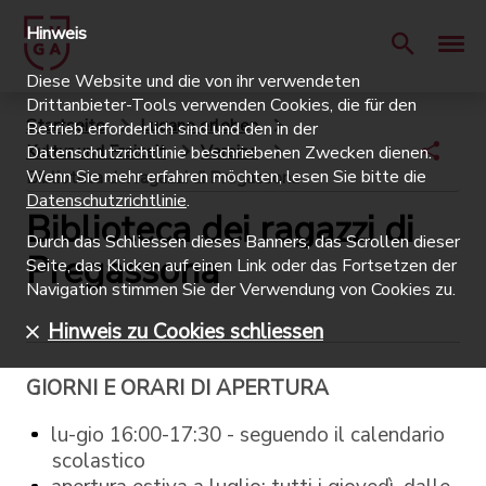
Hinweis
Diese Website und die von ihr verwendeten
Drittanbieter-Tools verwenden Cookies, die für den
Startseite
Lugano erleben
Betrieb erforderlich sind und den in der
Kultur und Freizeit
Vereine
Datenschutzrichtlinie beschriebenen Zwecken dienen.
Wenn Sie mehr erfahren möchten, lesen Sie bitte die
Biblioteca dei ragazzi di Pregassona
Datenschutzrichtlinie
.
Biblioteca dei ragazzi di
Durch das Schliessen dieses Banners, das Scrollen dieser
Pregassona
Seite, das Klicken auf einen Link oder das Fortsetzen der
Navigation stimmen Sie der Verwendung von Cookies zu.
Hinweis zu Cookies schliessen
GIORNI E ORARI DI APERTURA
lu-gio 16:00-17:30 - seguendo il calendario
scolastico