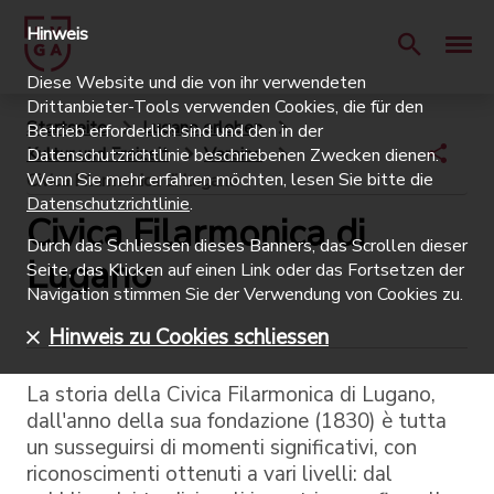
Hinweis
Diese Website und die von ihr verwendeten
Drittanbieter-Tools verwenden Cookies, die für den
Startseite
Lugano erleben
Betrieb erforderlich sind und den in der
Kultur und Freizeit
Vereine
Datenschutzrichtlinie beschriebenen Zwecken dienen.
Wenn Sie mehr erfahren möchten, lesen Sie bitte die
Civica Filarmonica di Lugano
Datenschutzrichtlinie
.
Civica Filarmonica di
Durch das Schliessen dieses Banners, das Scrollen dieser
Lugano
Seite, das Klicken auf einen Link oder das Fortsetzen der
Navigation stimmen Sie der Verwendung von Cookies zu.
Hinweis zu Cookies schliessen
La storia della Civica Filarmonica di Lugano,
dall'anno della sua fondazione (1830) è tutta
un susseguirsi di momenti significativi, con
riconoscimenti ottenuti a vari livelli: dal