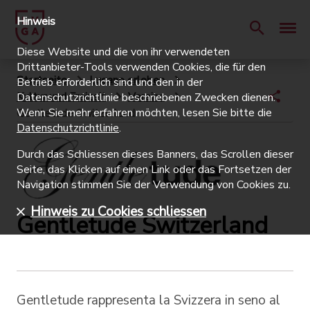
Hinweis
Diese Website und die von ihr verwendeten
Drittanbieter-Tools verwenden Cookies, die für den
Startseite
Lugano erleben
Betrieb erforderlich sind und den in der
Kultur und Freizeit
Vereine
Datenschutzrichtlinie beschriebenen Zwecken dienen.
Wenn Sie mehr erfahren möchten, lesen Sie bitte die
Gentletude Switzerland
Datenschutzrichtlinie
.
Durch das Schliessen dieses Banners, das Scrollen dieser
Seite, das Klicken auf einen Link oder das Fortsetzen der
Navigation stimmen Sie der Verwendung von Cookies zu.
Hinweis zu Cookies schliessen
Gentletude Switzerland
Gentletude rappresenta la Svizzera in seno al