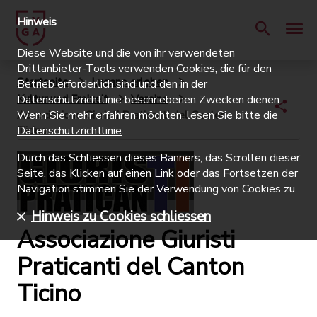
Hinweis
Diese Website und die von ihr verwendeten
Drittanbieter-Tools verwenden Cookies, die für den
Startseite
Lugano erleben
Betrieb erforderlich sind und den in der
Kultur und Freizeit
Vereine
Datenschutzrichtlinie beschriebenen Zwecken dienen.
Associazione Giuristi Praticanti del Canton
Wenn Sie mehr erfahren möchten, lesen Sie bitte die
Ticino
Datenschutzrichtlinie
.
Durch das Schliessen dieses Banners, das Scrollen dieser
Seite, das Klicken auf einen Link oder das Fortsetzen der
Navigation stimmen Sie der Verwendung von Cookies zu.
Hinweis zu Cookies schliessen
Associazione Giuristi
Praticanti del Canton
Ticino