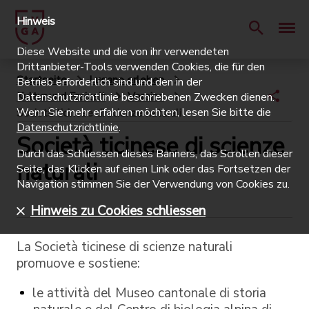
Hinweis
Diese Website und die von ihr verwendeten
Drittanbieter-Tools verwenden Cookies, die für den
Startseite
Lugano erleben
Betrieb erforderlich sind und den in der
Kultur und Freizeit
Vereine
Datenschutzrichtlinie beschriebenen Zwecken dienen.
Wenn Sie mehr erfahren möchten, lesen Sie bitte die
Società ticinese di scienze naturali
Datenschutzrichtlinie
.
Società ticinese di scienze
Durch das Schliessen dieses Banners, das Scrollen dieser
naturali
Seite, das Klicken auf einen Link oder das Fortsetzen der
Navigation stimmen Sie der Verwendung von Cookies zu.
Hinweis zu Cookies schliessen
La Società ticinese di scienze naturali
promuove e sostiene:
le attività del Museo cantonale di storia