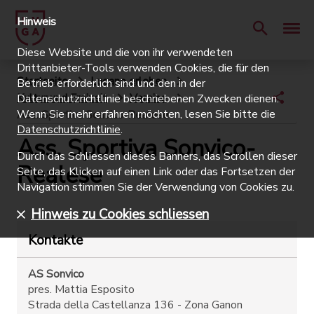
Hinweis
Diese Website und die von ihr verwendeten
Drittanbieter-Tools verwenden Cookies, die für den
Startseite
Lugano erleben
Betrieb erforderlich sind und den in der
Kultur und Freizeit
Vereine
Datenschutzrichtlinie beschriebenen Zwecken dienen.
Wenn Sie mehr erfahren möchten, lesen Sie bitte die
Ass. Sportiva Sonvico-Realese
Datenschutzrichtlinie
.
Ass. Sportiva Sonvico-
Durch das Schliessen dieses Banners, das Scrollen dieser
Realese
Seite, das Klicken auf einen Link oder das Fortsetzen der
Navigation stimmen Sie der Verwendung von Cookies zu.
Hinweis zu Cookies schliessen
Kontakte
AS Sonvico
pres. Mattia Esposito
Strada della Castellanza 136 - Zona Ganon