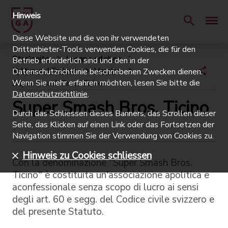
Hinweis
Diese Website und die von ihr verwendeten
Drittanbieter-Tools verwenden Cookies, die für den
Startseite
Lugano erleben
Betrieb erforderlich sind und den in der
Kultur und Freizeit
Vereine
Datenschutzrichtlinie beschriebenen Zwecken dienen.
Wenn Sie mehr erfahren möchten, lesen Sie bitte die
Super Smash Bros. Ticino
Datenschutzrichtlinie
.
Super Smash Bros. Ticino
Durch das Schliessen dieses Banners, das Scrollen dieser
Seite, das Klicken auf einen Link oder das Fortsetzen der
Navigation stimmen Sie der Verwendung von Cookies zu.
Hinweis zu Cookies schliessen
Con la denominazione "Super Smash Bros.
Ticino" è costituita un'associazione apolitica e
aconfessionale senza scopo di lucro ai sensi
degli art. 60 e segg. del Codice civile svizzero e
del presente Statuto.