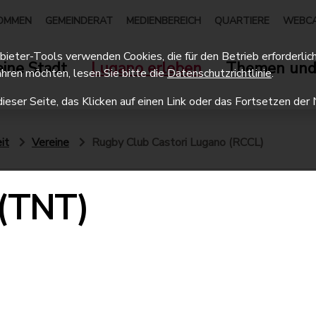
OMMEN
GEMEINDERAT
MEDIENBEREICH
QUARTIERE
WEBC
eter-Tools verwenden Cookies, die für den Betrieb erforderlich 
ine Stadt
Lugano erleben
Themen und
hren möchten, lesen Sie bitte die
Datenschutzrichtlinie
.
dieser Seite, das Klicken auf einen Link oder das Fortsetzen d
it
Vereine
Rugby Club Castori Lugano (RCCL)
 (TNT)