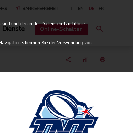
AMS
BARRIEREFREIHEIT
IT
EN
DE
FR
sind und den in der Datenschutzrichtlinie
 Dienste
Online-Schalter
er Navigation stimmen Sie der Verwendung von