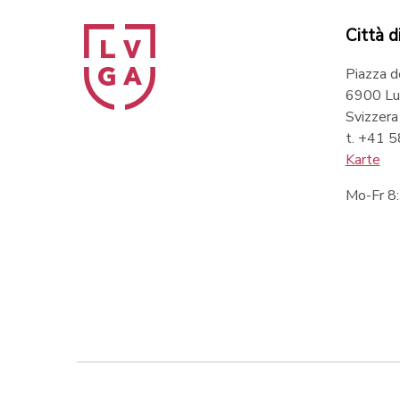
Città d
Piazza d
6900 Lu
Svizzera
t. +41 
Karte
Mo-Fr 8