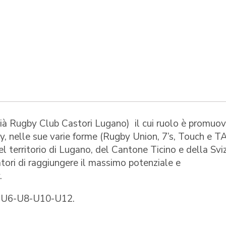
ià Rugby Club Castori Lugano) il cui ruolo è promuov
gby, nelle sue varie forme (Rugby Union, 7’s, Touch e T
el territorio di Lugano, del Cantone Ticino e della Svi
catori di raggiungere il massimo potenziale e
.
e: U6-U8-U10-U12.