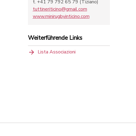
t. +41 79 792 65 79 (Tiziano)
tuttineriticino@gmail.com
www.minirugbyinticino.com
Weiterführende Links
Lista Associazioni