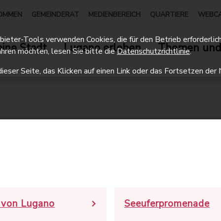
OMMEN
GEMEINDERAT
MEDIENBEREICH
QUARTIERE
WEBC
eter-Tools verwenden Cookies, die für den Betrieb erforderlich 
ine Stadt
Lugano erleben
Themen und
hren möchten, lesen Sie bitte die
Datenschutzrichtlinie
.
dieser Seite, das Klicken auf einen Link oder das Fortsetzen d
 von Lugano
Seeuferpromenade