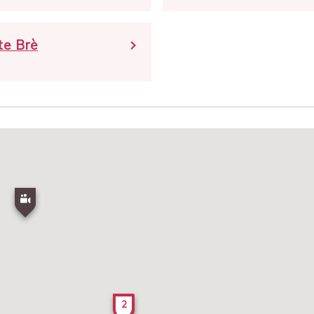
e Brè
2