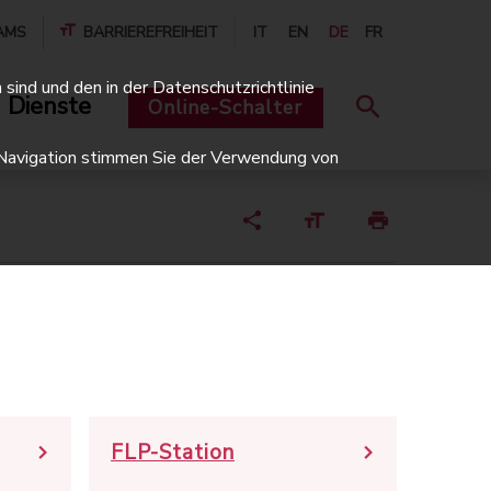
AMS
BARRIEREFREIHEIT
IT
EN
DE
FR
sind und den in der Datenschutzrichtlinie
 Dienste
Online-Schalter
er Navigation stimmen Sie der Verwendung von
FLP-Station