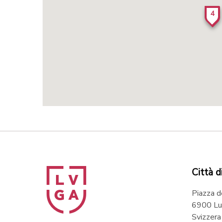
4
Città d
Piazza d
6900 Lu
Svizzera