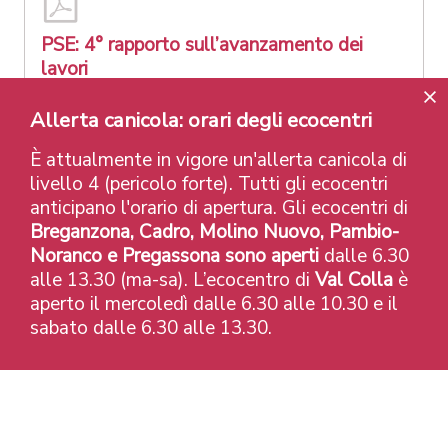
PSE: 4° rapporto sull’avanzamento dei
lavori
PDF (101 KB)
23 Juli 2026
Allerta canicola: orari degli ecocentri
È attualmente in vigore un'allerta canicola di
Il Polo Sportivo e degli Eventi (PSE) continua a
livello 4 (pericolo forte). Tutti gli ecocentri
prendere forma: dopo il completamento dell’AIL
anticipano l'orario di apertura. Gli ecocentri di
Arena, i lavori proseguono secondo la pianificazione
Breganzona, Cadro, Molino Nuovo, Pambio-
aggiornata con la realizzazione del PalaRaiffeisen e
Noranco e Pregassona sono aperti
dalle 6.30
delle opere previste nelle tappe successive. Il
alle 13.30 (ma-sa). L’ecocentro di
Val Colla
è
progetto contribuirà a valorizzare e sostenere la
aperto il mercoledì dalle 6.30 alle 10.30 e il
vocazione sportiva di Lugano, inserendosi in una più
sabato dalle 6.30 alle 13.30.
ampia visione di sviluppo urbano, con la creazione di
nuovi spazi pubblici, aree verdi e luoghi di incontro
aperti alla popolazione. Tutti i dettagli sono
contenuti nel quarto Rapporto semestrale sullo
stato di avanzamento dei lavori, trasmesso oggi al
Consiglio comunale di Lugano.