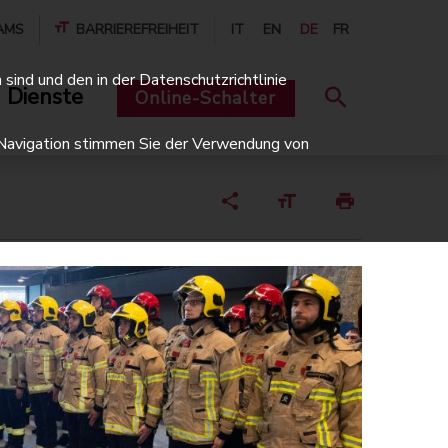
AMS
BARRIEREFREIHEIT
IT
EN
DE
FR
sind und den in der Datenschutzrichtlinie
 Dienste
Online-Schalter
er Navigation stimmen Sie der Verwendung von