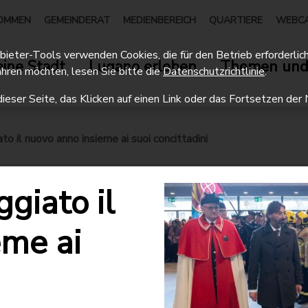
OMMEN
GEMEINDERAT
MEDIENBEREICH
QUARTIERE
WEBC
eter-Tools verwenden Cookies, die für den Betrieb erforderlich 
ine Stadt
Lugano erleben
Themen und
hren möchten, lesen Sie bitte die
Datenschutzrichtlinie
.
dieser Seite, das Klicken auf einen Link oder das Fortsetzen d
to il nuovo anno insieme ai suoi concittadini
ggiato il
eme ai