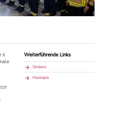
 il
Weiterführende Links
onale
Sindaco
Municipio
zzi
i