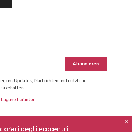
©Davide Agosta/Tipress
©Davide Agosta/Tipress
Abonnieren
r, um Updates, Nachrichten und nützliche
zu erhalten.
 Lugano herunter
: orari degli ecocentri