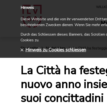
WILLK
Hinweis
Diese Website und die von ihr verwendeten Drittanbi
Me
beschriebenen Zwecken dienen. Wenn Sie mehr erfa
Durch das Schliessen dieses Banners, das Scrollen 
Cookies zu.
Startseite
Nachrichten
La Città ha festeggia
Hinweis zu Cookies schliessen
La Città ha feste
nuovo anno insi
suoi concittadini