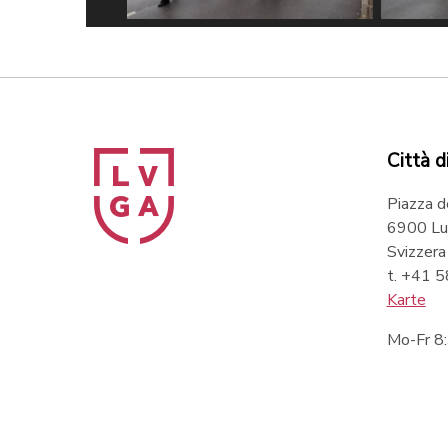
a/Tipress
©Davide Agosta/Tipress
©David
Città d
Piazza d
6900 Lu
Svizzera
t. +41 
Karte
Mo-Fr 8