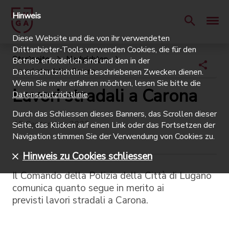
Hinweis
Diese Website und die von ihr verwendeten
Drittanbieter-Tools verwenden Cookies, die für den
Startseite
Nachrichten
Betrieb erforderlich sind und den in der
Lavori stradali a Carona
Datenschutzrichtlinie beschriebenen Zwecken dienen.
Wenn Sie mehr erfahren möchten, lesen Sie bitte die
Lavori stradali a Carona
Datenschutzrichtlinie
.
Durch das Schliessen dieses Banners, das Scrollen dieser
15 September 2023
Seite, das Klicken auf einen Link oder das Fortsetzen der
Navigation stimmen Sie der Verwendung von Cookies zu.
Hinweis zu Cookies schliessen
Il Comando della Polizia della Città di Lugano
comunica quanto segue in merito ai
previsti lavori stradali a Carona.