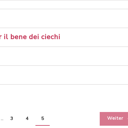
 il bene dei ciechi
Weiter
...
3
4
5