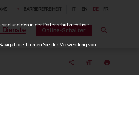
AMS
BARRIEREFREIHEIT
IT
EN
DE
FR
sind und den in der Datenschutzrichtlinie
 Dienste
Online-Schalter
er Navigation stimmen Sie der Verwendung von