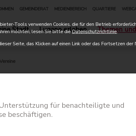
OMMEN
GEMEINDERAT
MEDIENBEREICH
QUARTIERE
WEBC
eter-Tools verwenden Cookies, die für den Betrieb erforderlich 
ine Stadt
Lugano erleben
Themen und
hren möchten, lesen Sie bitte die
Datenschutzrichtlinie
.
dieser Seite, das Klicken auf einen Link oder das Fortsetzen d
Vereine
r Unterstützung für benachteiligte und
e beschäftigen.