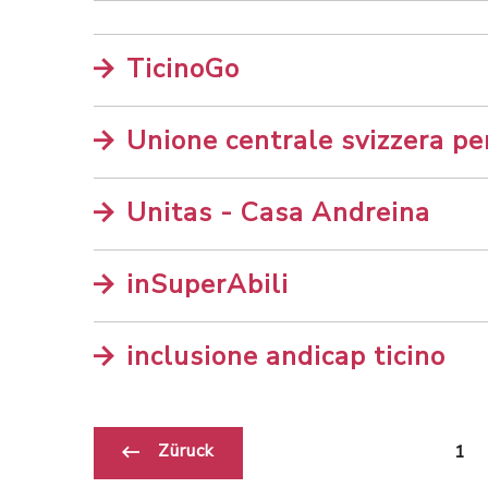
TicinoGo
Unione centrale svizzera per
Unitas - Casa Andreina
inSuperAbili
inclusione andicap ticino
Züruck
1