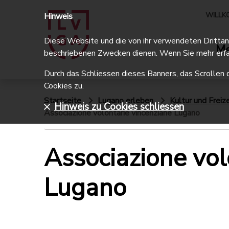
WILLK
Hinweis
Diese Website und die von ihr verwendeten Drittanbi
Me
beschriebenen Zwecken dienen. Wenn Sie mehr erfa
Durch das Schliessen dieses Banners, das Scrollen 
Cookies zu.
Startseite
Lugano erleben
Kultur und Freize
Hinweis zu Cookies schliessen
Associazione volontarie vincenziane Lugano
Associazione vol
Lugano