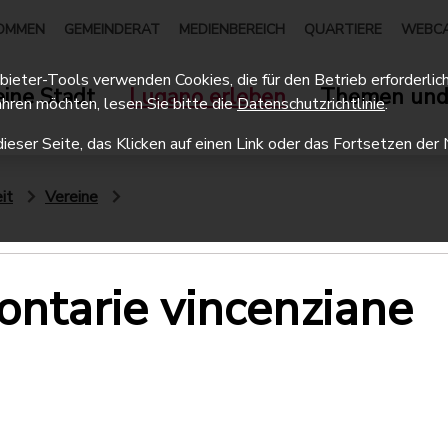
OMMEN
GEMEINDERAT
MEDIENBEREICH
QUARTIERE
WEBC
eter-Tools verwenden Cookies, die für den Betrieb erforderlich 
ine Stadt
Lugano erleben
Themen und
hren möchten, lesen Sie bitte die
Datenschutzrichtlinie
.
dieser Seite, das Klicken auf einen Link oder das Fortsetzen d
it
Vereine
ontarie vincenziane