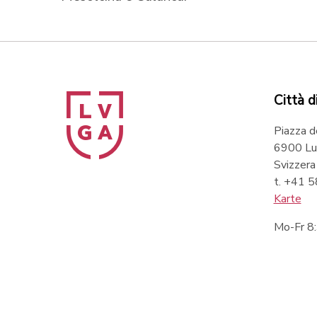
Città d
Piazza d
6900 Lu
Svizzera
t. +41 
Karte
Mo-Fr 8