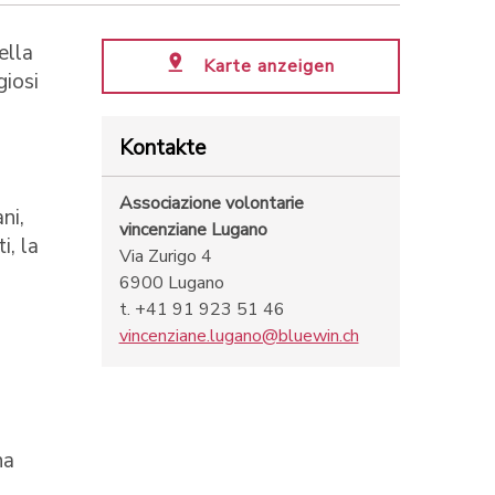
ella
Karte anzeigen
giosi
Kontakte
Associazione volontarie
ni,
vincenziane Lugano
i, la
Via Zurigo 4
6900 Lugano
t. +41 91 923 51 46
vincenziane.lugano@bluewin.ch
na