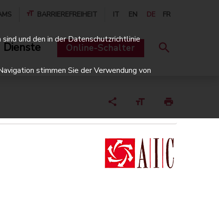
AMS
BARRIEREFREIHEIT
IT
EN
DE
FR
sind und den in der Datenschutzrichtlinie
 Dienste
Online-Schalter
er Navigation stimmen Sie der Verwendung von