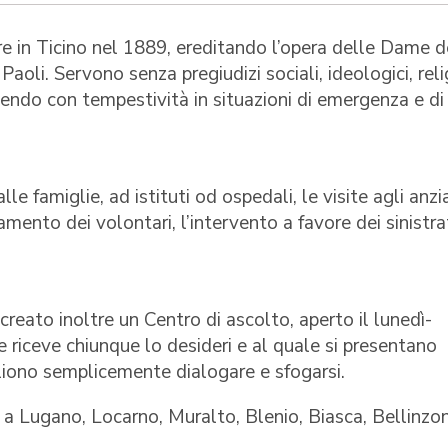
re in Ticino nel 1889, ereditando l’opera delle Dame d
oli. Servono senza pregiudizi sociali, ideologici, reli
nendo con tempestività in situazioni di emergenza e di
alle famiglie, ad istituti od ospedali, le visite agli anzia
amento dei volontari, l’intervento a favore dei sinistrat
reato inoltre un Centro di ascolto, aperto il lunedì-
e riceve chiunque lo desideri e al quale si presentano
liono semplicemente dialogare e sfogarsi.
i a Lugano, Locarno, Muralto, Blenio, Biasca, Bellinzo