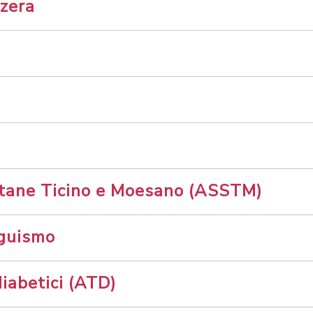
zzera
itane Ticino e Moesano (ASSTM)
nguismo
diabetici (ATD)