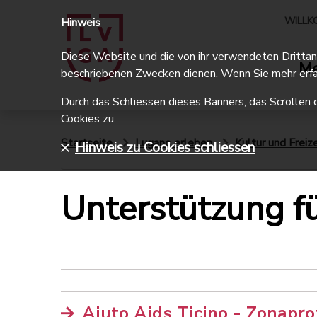
WILLK
Hinweis
Diese Website und die von ihr verwendeten Drittanbi
Me
beschriebenen Zwecken dienen. Wenn Sie mehr erfa
Durch das Schliessen dieses Banners, das Scrollen 
Cookies zu.
Startseite
Lugano erleben
Kultur und Freize
Hinweis zu Cookies schliessen
Unterstützung f
Aiuto Aids Ticino - Zonapro