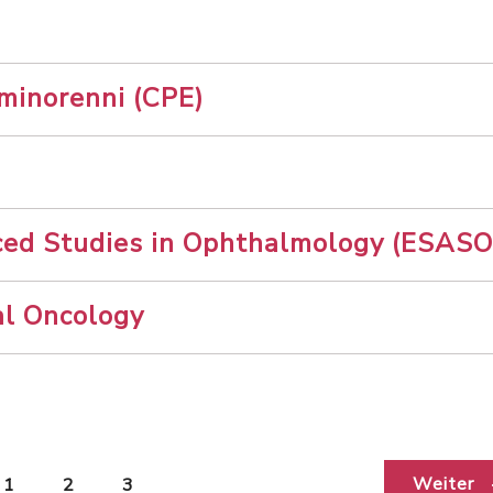
 minorenni (CPE)
ced Studies in Ophthalmology (ESASO
al Oncology
Weiter
1
2
3