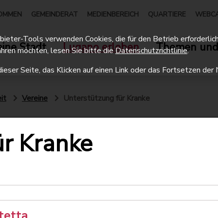
OMMEN
GEMEINDERAT
MEDIENBEREICH
QUARTIERE
WEBC
eter-Tools verwenden Cookies, die für den Betrieb erforderlich 
ine Stadt
Lugano erleben
Themen und
hren möchten, lesen Sie bitte die
Datenschutzrichtlinie
.
dieser Seite, das Klicken auf einen Link oder das Fortsetzen d
it
Vereine
Unterstützung für Kranke
ür Kranke
tetta