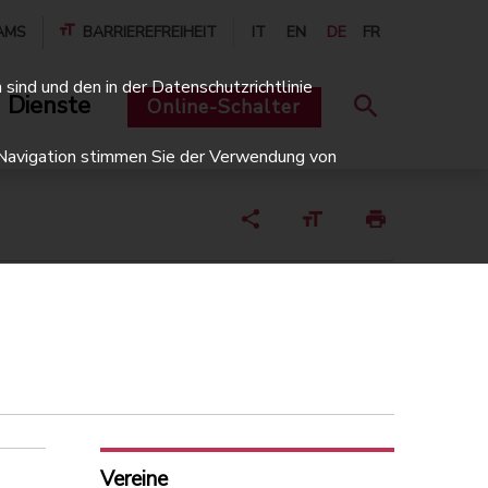
AMS
BARRIEREFREIHEIT
IT
EN
DE
FR
sind und den in der Datenschutzrichtlinie
 Dienste
Online-Schalter
er Navigation stimmen Sie der Verwendung von
Vereine