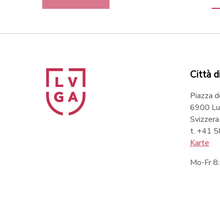
Città d
Piazza d
6900 Lu
Svizzera
t. +41 
Karte
Mo-Fr 8