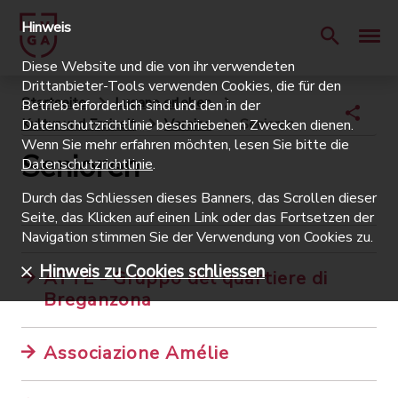
Hinweis
Diese Website und die von ihr verwendeten
Drittanbieter-Tools verwenden Cookies, die für den
Startseite
Lugano erleben
Betrieb erforderlich sind und den in der
Kultur und Freizeit
Vereine
Senioren
Datenschutzrichtlinie beschriebenen Zwecken dienen.
Wenn Sie mehr erfahren möchten, lesen Sie bitte die
Senioren
Datenschutzrichtlinie
.
Durch das Schliessen dieses Banners, das Scrollen dieser
Seite, das Klicken auf einen Link oder das Fortsetzen der
Navigation stimmen Sie der Verwendung von Cookies zu.
Hinweis zu Cookies schliessen
ATTE - Gruppo del quartiere di
Breganzona
Associazione Amélie