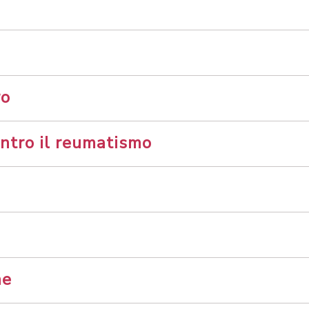
ro
ontro il reumatismo
ne