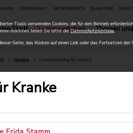
OMMEN
GEMEINDERAT
MEDIENBEREICH
QUARTIERE
WEBC
eter-Tools verwenden Cookies, die für den Betrieb erforderlich 
ine Stadt
Lugano erleben
Themen und
hren möchten, lesen Sie bitte die
Datenschutzrichtlinie
.
dieser Seite, das Klicken auf einen Link oder das Fortsetzen d
it
Vereine
Unterstützung für Kranke
ür Kranke
 e Frida Stamm