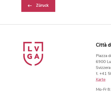
Züruck
Città d
Piazza d
6900 Lu
Svizzera
t. +41 
Karte
Mo-Fr 8