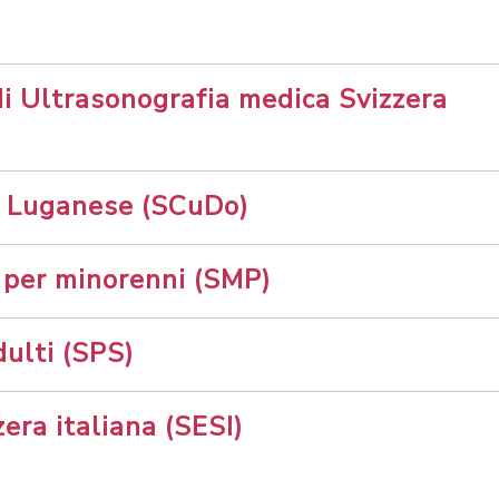
 Ultrasonografia medica Svizzera
el Luganese (SCuDo)
 per minorenni (SMP)
dulti (SPS)
zera italiana (SESI)