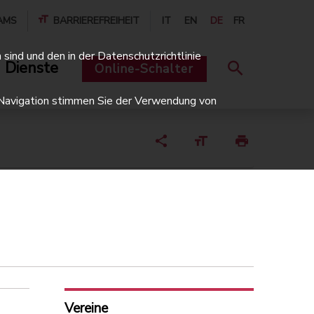
AMS
BARRIEREFREIHEIT
IT
EN
DE
FR
sind und den in der Datenschutzrichtlinie
 Dienste
Online-Schalter
er Navigation stimmen Sie der Verwendung von
Vereine