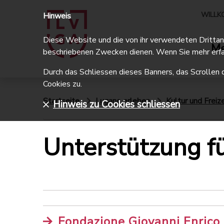
WILLK
Hinweis
Diese Website und die von ihr verwendeten Drittanbi
Me
beschriebenen Zwecken dienen. Wenn Sie mehr erfa
Durch das Schliessen dieses Banners, das Scrollen 
Cookies zu.
Startseite
Lugano erleben
Kultur und Freize
Hinweis zu Cookies schliessen
Unterstützung f
Fondazione Giovanni Enrico