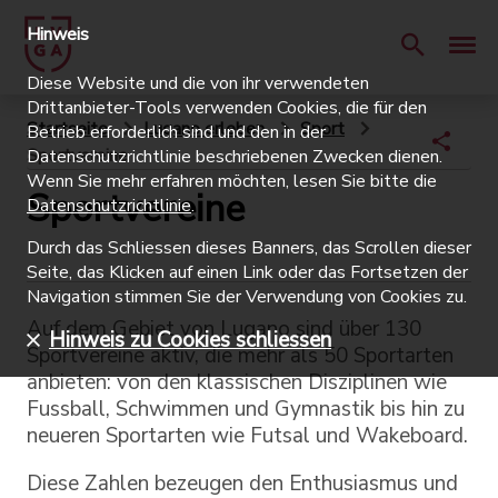
Hinweis
Diese Website und die von ihr verwendeten
Drittanbieter-Tools verwenden Cookies, die für den
Startseite
Lugano erleben
Sport
Betrieb erforderlich sind und den in der
Sportvereine
Datenschutzrichtlinie beschriebenen Zwecken dienen.
Wenn Sie mehr erfahren möchten, lesen Sie bitte die
Sportvereine
Datenschutzrichtlinie
.
Durch das Schliessen dieses Banners, das Scrollen dieser
Seite, das Klicken auf einen Link oder das Fortsetzen der
Navigation stimmen Sie der Verwendung von Cookies zu.
Auf dem Gebiet von Lugano sind über 130
Hinweis zu Cookies schliessen
Sportvereine aktiv, die mehr als 50 Sportarten
anbieten: von den klassischen Disziplinen wie
Fussball, Schwimmen und Gymnastik bis hin zu
neueren Sportarten wie Futsal und Wakeboard.
Diese Zahlen bezeugen den Enthusiasmus und