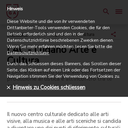
Hinweis
Diese Website und die von ihr verwendeten
Drittanbieter-Tools verwenden Cookies, die für den
Betrieb erforderlich sind und den in der
Startseite
LAC - Lugano Arte e Cultura
Datenschutzrichtlinie beschriebenen Zwecken dienen.
LAC - Lugano Arte e
Wenn Sie mehr erfahren möchten, lesen Sie bitte die
Datenschutzrichtlinie
.
Cultura
Durch das Schliessen dieses Banners, das Scrollen dieser
Seite, das Klicken auf einen Link oder das Fortsetzen der
Il LAC è un centro culturale votato alla
Navigation stimmen Sie der Verwendung von Cookies zu.
produzione artistica e all’incontro tra le
arti
Hinweis zu Cookies schliessen
Il nuovo centro culturale dedicato alle arti
visive, alla musica e alle arti sceniche si candida
a diventare uno dei punti di riferimento culturali