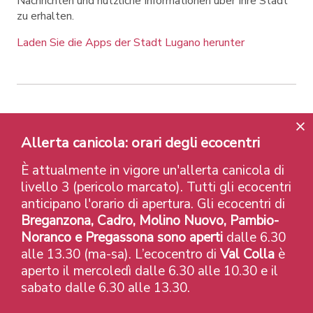
Nachrichten und nützliche Informationen über Ihre Stadt
zu erhalten.
Laden Sie die Apps der Stadt Lugano herunter
Contatti
Links
Rechtlicher Hinweis
Allerta canicola: orari degli ecocentri
Datenschutzrichtlinie
Labels und Auszeichnungen
Credits
È attualmente in vigore un'allerta canicola di
© 2026 Città di Lugano
livello 3 (pericolo marcato). Tutti gli ecocentri
anticipano l'orario di apertura. Gli ecocentri di
Breganzona, Cadro, Molino Nuovo, Pambio-
Noranco e Pregassona sono aperti
dalle 6.30
alle 13.30 (ma-sa). L’ecocentro di
Val Colla
è
aperto il mercoledì dalle 6.30 alle 10.30 e il
sabato dalle 6.30 alle 13.30.