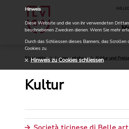
WILLK
Hinweis
Diese Website und die von ihr verwendeten Drittanbi
Me
beschriebenen Zwecken dienen. Wenn Sie mehr erfa
Durch das Schliessen dieses Banners, das Scrollen 
Cookies zu.
Startseite
Lugano erleben
Kultur und Freize
Hinweis zu Cookies schliessen
Kultur
Società ticinese di Belle ar