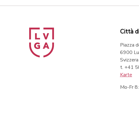
Città d
Piazza d
6900 Lu
Svizzera
t. +41 
Karte
Mo-Fr 8