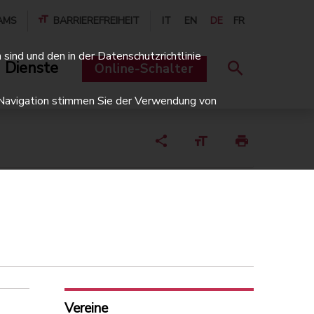
AMS
BARRIEREFREIHEIT
IT
EN
DE
FR
sind und den in der Datenschutzrichtlinie
 Dienste
Online-Schalter
er Navigation stimmen Sie der Verwendung von
Vereine