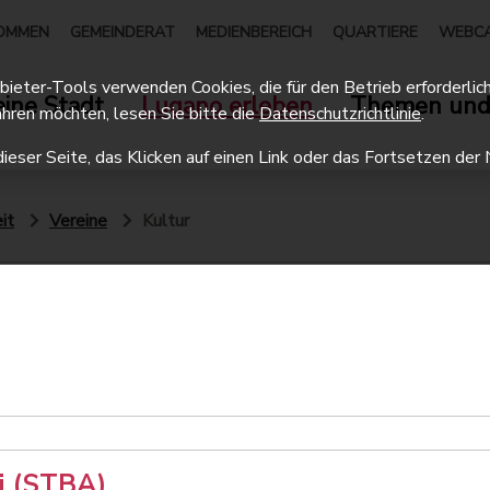
OMMEN
GEMEINDERAT
MEDIENBEREICH
QUARTIERE
WEBC
eter-Tools verwenden Cookies, die für den Betrieb erforderlich 
ine Stadt
Lugano erleben
Themen und
hren möchten, lesen Sie bitte die
Datenschutzrichtlinie
.
dieser Seite, das Klicken auf einen Link oder das Fortsetzen d
it
Vereine
Kultur
ti (STBA)