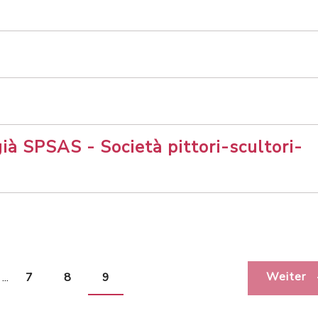
ià SPSAS - Società pittori-scultori-
Weiter
...
7
8
9