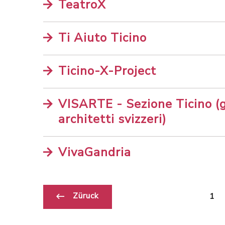
TeatroX
Ti Aiuto Ticino
Ticino-X-Project
VISARTE - Sezione Ticino (g
architetti svizzeri)
VivaGandria
Züruck
1