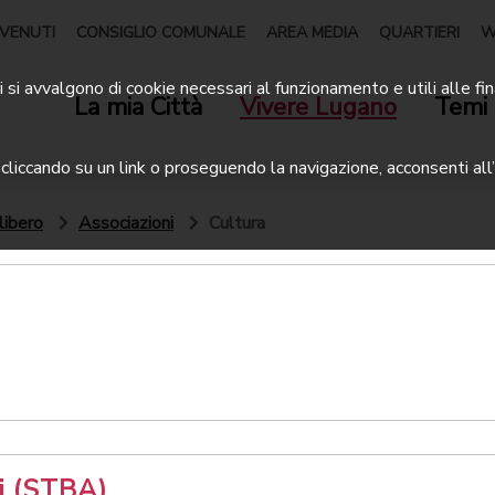
VENUTI
CONSIGLIO COMUNALE
AREA MEDIA
QUARTIERI
W
 si avvalgono di cookie necessari al funzionamento e utili alle fin
La mia Città
Vivere Lugano
Temi 
liccando su un link o proseguendo la navigazione, acconsenti all’
libero
Associazioni
Cultura
ti (STBA)