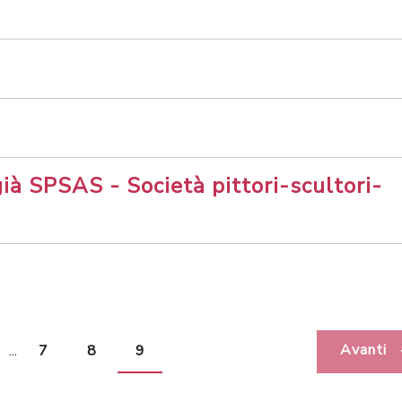
ià SPSAS - Società pittori-scultori-
Avanti
...
7
8
9