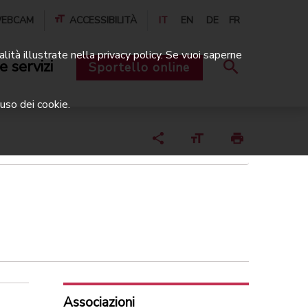
EBCAM
ACCESSIBILITÀ
IT
EN
DE
FR
alità illustrate nella privacy policy. Se vuoi saperne
e servizi
Sportello online
uso dei cookie.
Associazioni