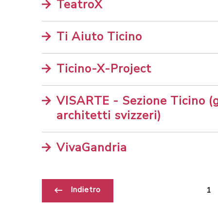
TeatroX
Ti Aiuto Ticino
Ticino-X-Project
VISARTE - Sezione Ticino (g
architetti svizzeri)
VivaGandria
Indietro
1