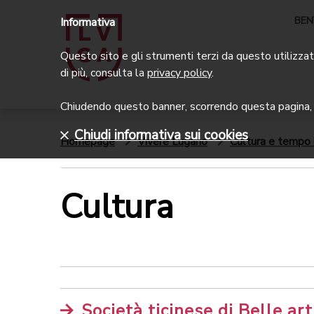
BEN
Informativa
Questo sito e gli strumenti terzi da questo utilizzati
di più, consulta la
privacy policy
.
Chiudendo questo banner, scorrendo questa pagina, c
Chiudi informativa sui cookies
Homepage
Vivere Lugano
Cultura e tempo 
Cultura
Società ticinese di Belle ar