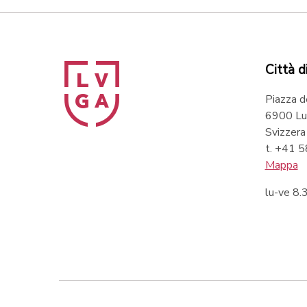
Città d
Piazza d
6900 Lu
Svizzera
t. +41 
Mappa
lu-ve 8