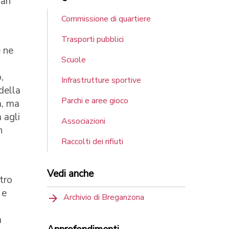
ran
Commissione di quartiere
Trasporti pubblici
e ne
Scuole
,
Infrastrutture sportive
 della
Parchi e aree gioco
a, ma
 agli
Associazioni
n
Raccolti dei rifiuti
Vedi anche
etro
 e
Archivio di Breganzona
a