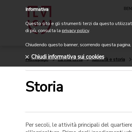
BEN
Informativa
Questo sito e gli strumenti terzi da questo utilizzati
di più, consulta la
privacy policy
.
Chiudendo questo banner, scorrendo questa pagina, c
Chiudi informativa sui cookies
Homepage
La mia Città
Identità e storia
Storia
Per secoli, le attività principali del quarti