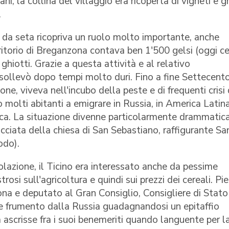
ni, la collina del villaggio era ricoperta di vigneti e g
.
 da seta ricopriva un ruolo molto importante, anche
itorio di Breganzona contava ben 1'500 gelsi (oggi c
 ghiotti. Grazie a questa attività e al relativo
sollevò dopo tempi molto duri. Fino a fine Settecento
one, viveva nell'incubo della peste e di frequenti crisi
o molti abitanti a emigrare in Russia, in America Latin
sca. La situazione divenne particolarmente drammatica
facciata della chiesa di San Sebastiano, raffigurante Sa
odo).
lazione, il Ticino era interessato anche da pessime
osi sull'agricoltura e quindi sui prezzi dei cereali. Pi
na e deputato al Gran Consiglio, Consigliere di Stato
are frumento dalla Russia guadagnandosi un epitaffio
ascrisse fra i suoi benemeriti quando languente per l