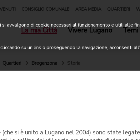
VENUTI
CONSIGLIO COMUNALE
AREA MEDIA
QUARTIERI
W
 si avvalgono di cookie necessari al funzionamento e utili alle fin
La mia Città
Vivere Lugano
Temi 
liccando su un link o proseguendo la navigazione, acconsenti all’
Quartieri
Breganzona
Storia
ere (che si è unito a Lugano nel 2004) sono state legate