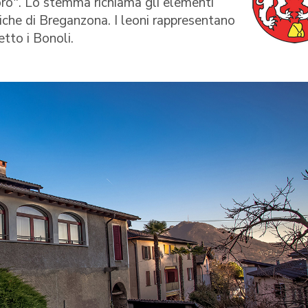
'oro". Lo stemma richiama gli elementi
iche di Breganzona. I leoni rappresentano
retto i Bonoli.