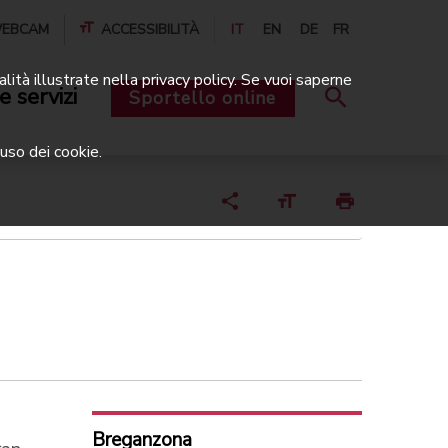
EBCAM
ACCESSIBILITÀ
IT
EN
DE
FR
alità illustrate nella privacy policy. Se vuoi saperne
e servizi
Sportello online
uso dei cookie.
Breganzona