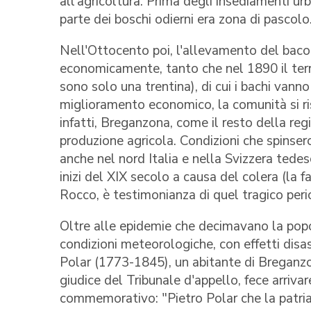
all'agricoltura. Prima degli insediamenti urba
parte dei boschi odierni era zona di pascolo
Nell'Ottocento poi, l'allevamento del baco
economicamente, tanto che nel 1890 il terr
sono solo una trentina), di cui i bachi vanno
miglioramento economico, la comunità si ri
infatti, Breganzona, come il resto della regi
produzione agricola. Condizioni che spinser
anche nel nord Italia e nella Svizzera tede
inizi del XIX secolo a causa del colera (la 
Rocco, è testimonianza di quel tragico peri
Oltre alle epidemie che decimavano la popo
condizioni meteorologiche, con effetti disastr
Polar (1773-1845), un abitante di Breganzo
giudice del Tribunale d'appello, fece arriv
commemorativo: "Pietro Polar che la patria 