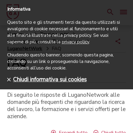
Informativa
Questo sito e gli strumenti terzi da questo utilizzati si
avvalgono di cookie necessari al funzionamento e utili
Homepage
Temi e servizi
alle finalità illustrate nella privacy policy. Se vuoi
Lavoro e impresa
Trovare lavoro
saperne di più, consulta la
privacy policy
.
LuganoNetWork
FAQ
Chiudendo questo banner, scorrendo questa pagina,
FAQ
cliccando su un link o proseguendo la navigazione,
acconsenti all’uso dei cookie.
Chiudi informativa sui cookies
Di seguito le risposte di LuganoNetwork alle
domande più frequenti che riguardano la ricerca
del lavoro, la formazione e i servizi offerti per le
aziende.
Espandi tutto
Chiudi tutto