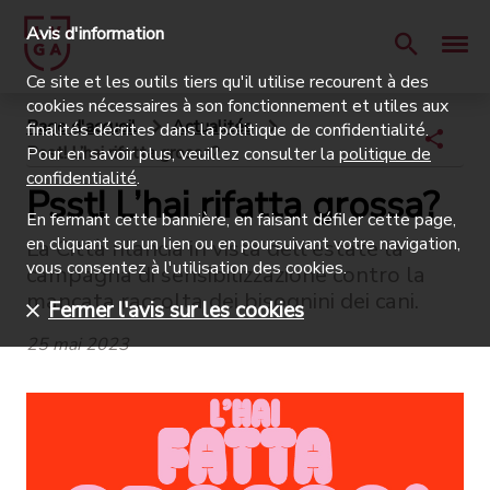
Avis d'information
Ce site et les outils tiers qu'il utilise recourent à des
cookies nécessaires à son fonctionnement et utiles aux
Page d'accueil
Actualités
finalités décrites dans la politique de confidentialité.
Psst! L’hai rifatta grossa?
Pour en savoir plus, veuillez consulter la
politique de
confidentialité
.
Psst! L’hai rifatta grossa?
En fermant cette bannière, en faisant défiler cette page,
en cliquant sur un lien ou en poursuivant votre navigation,
La Città rilancia in vista dell'estate la
vous consentez à l'utilisation des cookies.
campagna di sensibilizzazione contro la
mancata raccolta dei bisognini dei cani.
Fermer l'avis sur les cookies
25 mai 2023