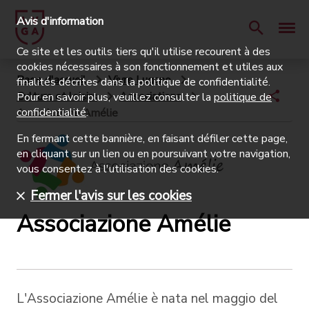
Avis d'information
Ce site et les outils tiers qu'il utilise recourent à des
cookies nécessaires à son fonctionnement et utiles aux
Page d'accueil
Vivre Lugano
finalités décrites dans la politique de confidentialité.
Culture et loisirs
Associations
Pour en savoir plus, veuillez consulter la
politique de
confidentialité
.
Associazione Amélie
En fermant cette bannière, en faisant défiler cette page,
en cliquant sur un lien ou en poursuivant votre navigation,
vous consentez à l'utilisation des cookies.
Fermer l'avis sur les cookies
Associazione Amélie
L'Associazione Amélie è nata nel maggio del