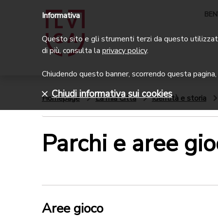
BEN
Informativa
Questo sito e gli strumenti terzi da questo utilizzati
di più, consulta la
privacy policy
.
Chiudendo questo banner, scorrendo questa pagina, c
Chiudi informativa sui cookies
Homepage
La mia Città
Identità e storia
Parchi e aree gi
Aree gioco