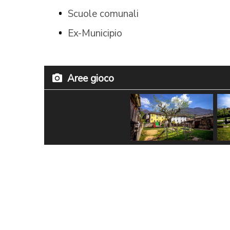
Scuole comunali
Ex-Municipio
Aree gioco
Parco giochi
P
nel giardino
n
dell'Asilo
d
Manera - @
c
Alessandro
A
Rabaglio
R