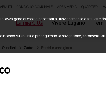
VENUTI
CONSIGLIO COMUNALE
AREA MEDIA
QUARTIERI
W
 si avvalgono di cookie necessari al funzionamento e utili alle fin
La mia Città
Vivere Lugano
Temi 
liccando su un link o proseguendo la navigazione, acconsenti all’
Quartieri
Cadro
Parchi e aree gioco
oco