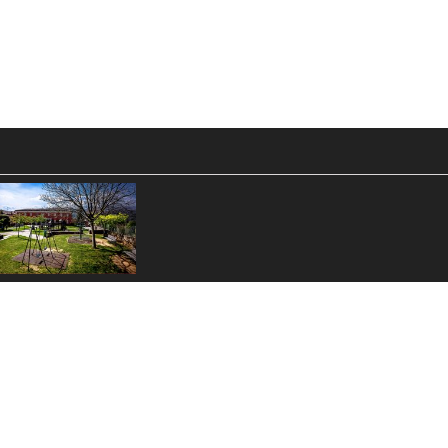
arco giochi
el giardino
ella ex-Casa
omunale - @
lessandro
abaglio