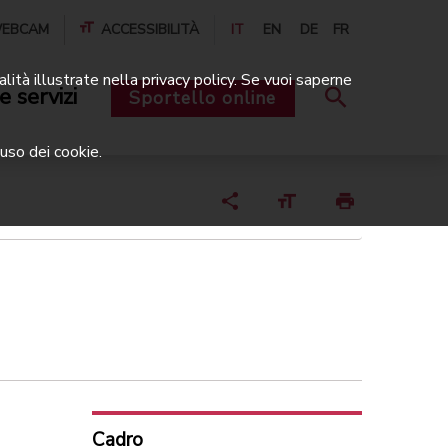
EBCAM
ACCESSIBILITÀ
IT
EN
DE
FR
alità illustrate nella privacy policy. Se vuoi saperne
e servizi
Sportello online
uso dei cookie.
Cadro